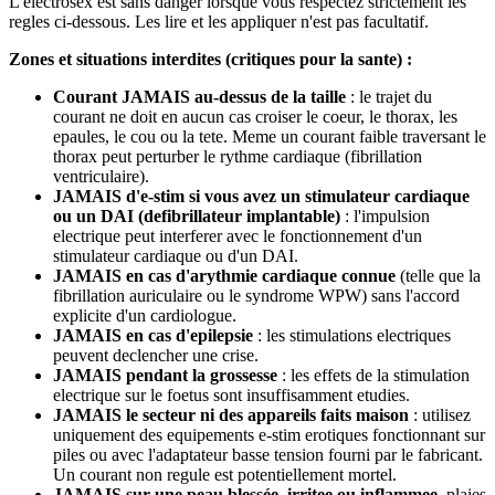
L'electrosex est sans danger lorsque vous respectez strictement les
regles ci-dessous. Les lire et les appliquer n'est pas facultatif.
Zones et situations interdites (critiques pour la sante) :
Courant JAMAIS au-dessus de la taille
: le trajet du
courant ne doit en aucun cas croiser le coeur, le thorax, les
epaules, le cou ou la tete. Meme un courant faible traversant le
thorax peut perturber le rythme cardiaque (fibrillation
ventriculaire).
JAMAIS d'e-stim si vous avez un stimulateur cardiaque
ou un DAI (defibrillateur implantable)
: l'impulsion
electrique peut interferer avec le fonctionnement d'un
stimulateur cardiaque ou d'un DAI.
JAMAIS en cas d'arythmie cardiaque connue
(telle que la
fibrillation auriculaire ou le syndrome WPW) sans l'accord
explicite d'un cardiologue.
JAMAIS en cas d'epilepsie
: les stimulations electriques
peuvent declencher une crise.
JAMAIS pendant la grossesse
: les effets de la stimulation
electrique sur le foetus sont insuffisamment etudies.
JAMAIS le secteur ni des appareils faits maison
: utilisez
uniquement des equipements e-stim erotiques fonctionnant sur
piles ou avec l'adaptateur basse tension fourni par le fabricant.
Un courant non regule est potentiellement mortel.
JAMAIS sur une peau blessée, irritee ou inflammee
, plaies