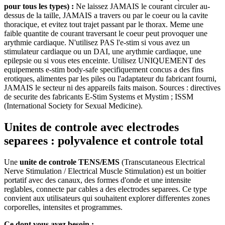
pour tous les types) :
Ne laissez JAMAIS le courant circuler au-
dessus de la taille, JAMAIS a travers ou par le coeur ou la cavite
thoracique, et evitez tout trajet passant par le thorax. Meme une
faible quantite de courant traversant le coeur peut provoquer une
arythmie cardiaque. N'utilisez PAS l'e-stim si vous avez un
stimulateur cardiaque ou un DAI, une arythmie cardiaque, une
epilepsie ou si vous etes enceinte. Utilisez UNIQUEMENT des
equipements e-stim body-safe specifiquement concus a des fins
erotiques, alimentes par les piles ou l'adaptateur du fabricant fourni,
JAMAIS le secteur ni des appareils faits maison. Sources : directives
de securite des fabricants E-Stim Systems et Mystim ; ISSM
(International Society for Sexual Medicine).
Unites de controle avec electrodes
separees : polyvalence et controle total
Une
unite de controle TENS/EMS
(Transcutaneous Electrical
Nerve Stimulation / Electrical Muscle Stimulation) est un boitier
portatif avec des canaux, des formes d'onde et une intensite
reglables, connecte par cables a des electrodes separees. Ce type
convient aux utilisateurs qui souhaitent explorer differentes zones
corporelles, intensites et programmes.
Ce dont vous avez besoin :