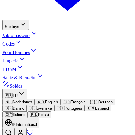
Sextoys
Vibromasseurs
Godes
Pour Hommes
Lingerie
BDSM
Santé & Bien-être
Soldes
🇫🇷
FR
🇳🇱
Nederlands
🇬🇧
English
🇫🇷
Français
🇩🇪
Deutsch
🇩🇰
Dansk
🇸🇪
Svenska
🇵🇹
Português
🇪🇸
Español
🇮🇹
Italiano
🇵🇱
Polski
🌐
International