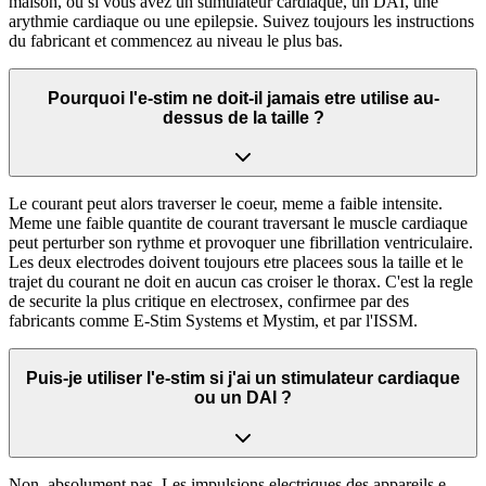
maison, ou si vous avez un stimulateur cardiaque, un DAI, une
arythmie cardiaque ou une epilepsie. Suivez toujours les instructions
du fabricant et commencez au niveau le plus bas.
Pourquoi l'e-stim ne doit-il jamais etre utilise au-
dessus de la taille ?
Le courant peut alors traverser le coeur, meme a faible intensite.
Meme une faible quantite de courant traversant le muscle cardiaque
peut perturber son rythme et provoquer une fibrillation ventriculaire.
Les deux electrodes doivent toujours etre placees sous la taille et le
trajet du courant ne doit en aucun cas croiser le thorax. C'est la regle
de securite la plus critique en electrosex, confirmee par des
fabricants comme E-Stim Systems et Mystim, et par l'ISSM.
Puis-je utiliser l'e-stim si j'ai un stimulateur cardiaque
ou un DAI ?
Non, absolument pas. Les impulsions electriques des appareils e-