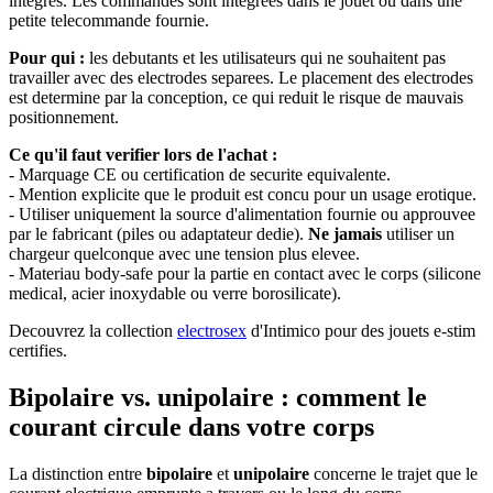
integres. Les commandes sont integrees dans le jouet ou dans une
petite telecommande fournie.
Pour qui :
les debutants et les utilisateurs qui ne souhaitent pas
travailler avec des electrodes separees. Le placement des electrodes
est determine par la conception, ce qui reduit le risque de mauvais
positionnement.
Ce qu'il faut verifier lors de l'achat :
- Marquage CE ou certification de securite equivalente.
- Mention explicite que le produit est concu pour un usage erotique.
- Utiliser uniquement la source d'alimentation fournie ou approuvee
par le fabricant (piles ou adaptateur dedie).
Ne jamais
utiliser un
chargeur quelconque avec une tension plus elevee.
- Materiau body-safe pour la partie en contact avec le corps (silicone
medical, acier inoxydable ou verre borosilicate).
Decouvrez la collection
electrosex
d'Intimico pour des jouets e-stim
certifies.
Bipolaire vs. unipolaire : comment le
courant circule dans votre corps
La distinction entre
bipolaire
et
unipolaire
concerne le trajet que le