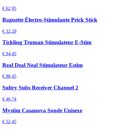
€ 62,95
Baguette Électro-Stimulante Prick Stick
€ 32,29
Tickling Truman Stimulateur E-Stim
€ 94,45
Real Deal Neal Stimulateur Estim
€ 88,45
Sultry Subs Receiver Channel 2
€ 46,74
Mystim Casanova Sonde Unisexe
€ 52,45