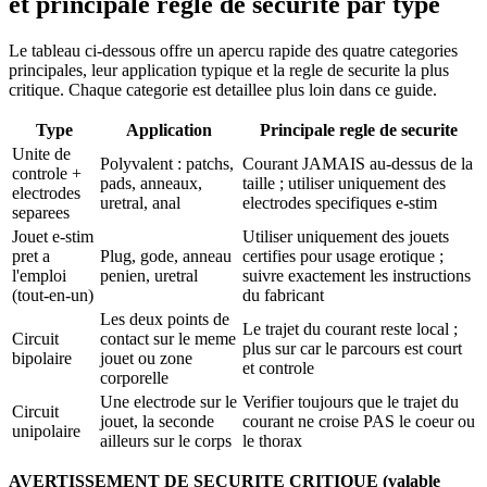
et principale regle de securite par type
Le tableau ci-dessous offre un apercu rapide des quatre categories
principales, leur application typique et la regle de securite la plus
critique. Chaque categorie est detaillee plus loin dans ce guide.
Type
Application
Principale regle de securite
Unite de
Polyvalent : patchs,
Courant JAMAIS au-dessus de la
controle +
pads, anneaux,
taille ; utiliser uniquement des
electrodes
uretral, anal
electrodes specifiques e-stim
separees
Jouet e-stim
Utiliser uniquement des jouets
pret a
Plug, gode, anneau
certifies pour usage erotique ;
l'emploi
penien, uretral
suivre exactement les instructions
(tout-en-un)
du fabricant
Les deux points de
Le trajet du courant reste local ;
Circuit
contact sur le meme
plus sur car le parcours est court
bipolaire
jouet ou zone
et controle
corporelle
Une electrode sur le
Verifier toujours que le trajet du
Circuit
jouet, la seconde
courant ne croise PAS le coeur ou
unipolaire
ailleurs sur le corps
le thorax
AVERTISSEMENT DE SECURITE CRITIQUE (valable