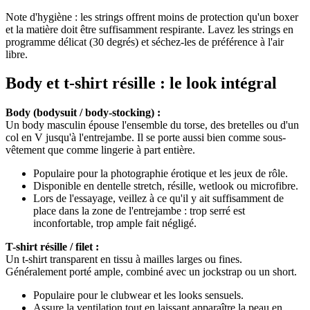
Note d'hygiène : les strings offrent moins de protection qu'un boxer
et la matière doit être suffisamment respirante. Lavez les strings en
programme délicat (30 degrés) et séchez-les de préférence à l'air
libre.
Body et t-shirt résille : le look intégral
Body (bodysuit / body-stocking) :
Un body masculin épouse l'ensemble du torse, des bretelles ou d'un
col en V jusqu'à l'entrejambe. Il se porte aussi bien comme sous-
vêtement que comme lingerie à part entière.
Populaire pour la photographie érotique et les jeux de rôle.
Disponible en dentelle stretch, résille, wetlook ou microfibre.
Lors de l'essayage, veillez à ce qu'il y ait suffisamment de
place dans la zone de l'entrejambe : trop serré est
inconfortable, trop ample fait négligé.
T-shirt résille / filet :
Un t-shirt transparent en tissu à mailles larges ou fines.
Généralement porté ample, combiné avec un jockstrap ou un short.
Populaire pour le clubwear et les looks sensuels.
Assure la ventilation tout en laissant apparaître la peau en