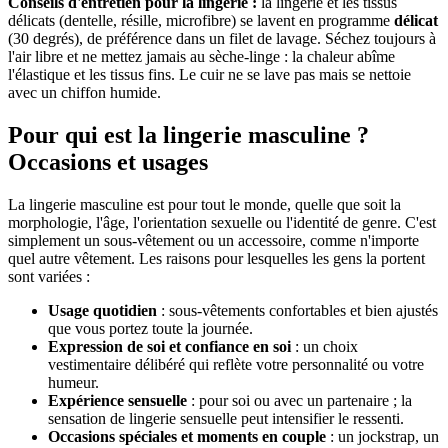
Conseils d'entretien pour la lingerie :
la lingerie et les tissus
délicats (dentelle, résille, microfibre) se lavent en programme
délicat
(30 degrés), de préférence dans un filet de lavage. Séchez toujours à
l'air libre et ne mettez jamais au sèche-linge : la chaleur abîme
l'élastique et les tissus fins. Le cuir ne se lave pas mais se nettoie
avec un chiffon humide.
Pour qui est la lingerie masculine ?
Occasions et usages
La lingerie masculine est pour tout le monde, quelle que soit la
morphologie, l'âge, l'orientation sexuelle ou l'identité de genre. C'est
simplement un sous-vêtement ou un accessoire, comme n'importe
quel autre vêtement. Les raisons pour lesquelles les gens la portent
sont variées :
Usage quotidien
: sous-vêtements confortables et bien ajustés
que vous portez toute la journée.
Expression de soi et confiance en soi
: un choix
vestimentaire délibéré qui reflète votre personnalité ou votre
humeur.
Expérience sensuelle
: pour soi ou avec un partenaire ; la
sensation de lingerie sensuelle peut intensifier le ressenti.
Occasions spéciales et moments en couple
: un jockstrap, un