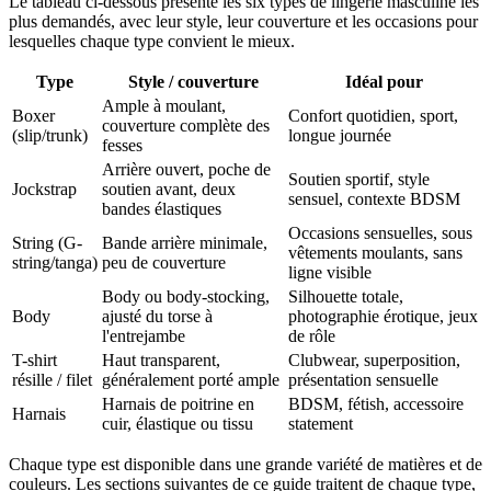
Le tableau ci-dessous présente les six types de lingerie masculine les
plus demandés, avec leur style, leur couverture et les occasions pour
lesquelles chaque type convient le mieux.
Type
Style / couverture
Idéal pour
Ample à moulant,
Boxer
Confort quotidien, sport,
couverture complète des
(slip/trunk)
longue journée
fesses
Arrière ouvert, poche de
Soutien sportif, style
Jockstrap
soutien avant, deux
sensuel, contexte BDSM
bandes élastiques
Occasions sensuelles, sous
String (G-
Bande arrière minimale,
vêtements moulants, sans
string/tanga)
peu de couverture
ligne visible
Body ou body-stocking,
Silhouette totale,
Body
ajusté du torse à
photographie érotique, jeux
l'entrejambe
de rôle
T-shirt
Haut transparent,
Clubwear, superposition,
résille / filet
généralement porté ample
présentation sensuelle
Harnais de poitrine en
BDSM, fétish, accessoire
Harnais
cuir, élastique ou tissu
statement
Chaque type est disponible dans une grande variété de matières et de
couleurs. Les sections suivantes de ce guide traitent de chaque type,