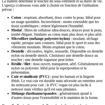
La matière détermine le toucher du sous-vêtement et sa durée de vie.
L'aperçu ci-dessous vous aide à choisir en fonction de l'utilisation
prévue :
Coton
: respirant, absorbant, doux contre la peau. Idéal pour
un usage quotidien. Inconvénient : moins extensible que les
tissus synthétiques ; retient légèrement l'humidité.
Modal
: fibres de cellulose ultra-douces, douces pour la peau,
tombé élégant. Similaire au coton mais plus doux et plus aéré.
Microfibre (mélange polyester/nylon)
: moulant, séchage
rapide, presque sans coutures. Idéal pour le sport et sous des
vêtements moulants. Moins respirant que le coton.
Dentelle
: décorative, légère, sensuelle. Disponible en dentelle
nylon ou dentelle stretch. Choisissez une dentelle douce au
toucher ; une dentelle rugueuse peut irriter.
Résille / filet
: tissu ouvert, transparent, aéré. Généralement en
nylon ou polyester. Idéal pour la superposition et la
présentation.
Cuir et similicuir (PVC)
: pour les harnais et la lingerie
fétish. Le vrai cuir est durable mais nécessite un entretien avec
du nettoyant pour cuir ; le PVC vegan est plus facile à
nettoyer mais vérifiez qu'il est sans phtalates.
Mélange élasthanne/spandex
: généralement ajouté à
d'autres tissus pour l'extensibilité et le maintien de la forme.