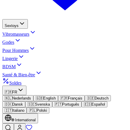
Sextoys
Vibromasseurs
Godes
Pour Hommes
Lingerie
BDSM
Santé & Bien-être
Soldes
🇫🇷
FR
🇳🇱
Nederlands
🇬🇧
English
🇫🇷
Français
🇩🇪
Deutsch
🇩🇰
Dansk
🇸🇪
Svenska
🇵🇹
Português
🇪🇸
Español
🇮🇹
Italiano
🇵🇱
Polski
🌐
International