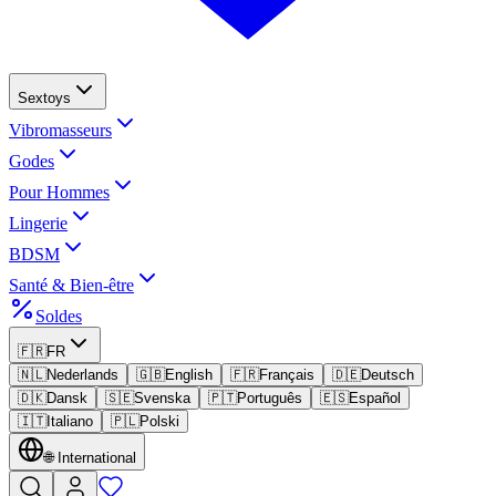
Sextoys
Vibromasseurs
Godes
Pour Hommes
Lingerie
BDSM
Santé & Bien-être
Soldes
🇫🇷
FR
🇳🇱
Nederlands
🇬🇧
English
🇫🇷
Français
🇩🇪
Deutsch
🇩🇰
Dansk
🇸🇪
Svenska
🇵🇹
Português
🇪🇸
Español
🇮🇹
Italiano
🇵🇱
Polski
🌐
International