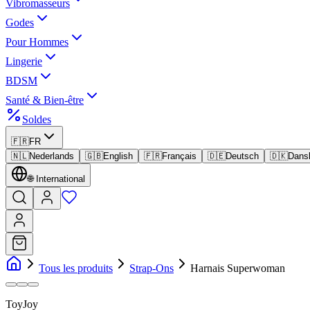
Vibromasseurs
Godes
Pour Hommes
Lingerie
BDSM
Santé & Bien-être
Soldes
🇫🇷
FR
🇳🇱
Nederlands
🇬🇧
English
🇫🇷
Français
🇩🇪
Deutsch
🇩🇰
Dans
🌐
International
Tous les produits
Strap-Ons
Harnais Superwoman
ToyJoy