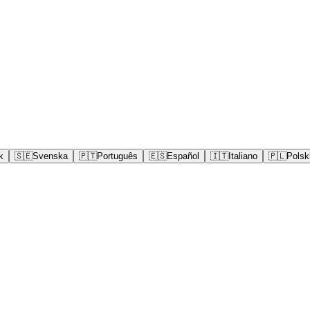
k
🇸🇪
Svenska
🇵🇹
Português
🇪🇸
Español
🇮🇹
Italiano
🇵🇱
Polsk