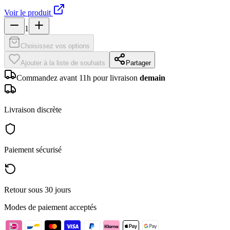
Voir le produit
1
Choisissez vos options
Ajouter à la liste de souhaits
Partager
Commandez avant 11h pour livraison
demain
Livraison discrète
Paiement sécurisé
Retour sous 30 jours
Modes de paiement acceptés