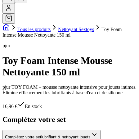
Tous les produits
Nettoyant Sextoys
Toy Foam
Intense Mousse Nettoyante 150 ml
pjur
Toy Foam Intense Mousse
Nettoyante 150 ml
pjur TOY FOAM – mousse nettoyante intensive pour jouets intimes.
Élimine efficacement les lubrifiants à base d'eau et de silicone.
16,96 €
En stock
Complétez votre set
Complétez votre set
lubrifiant & nettoyant jouets