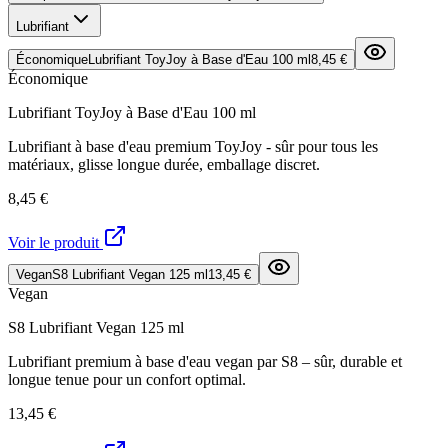
Lubrifiant
Économique
Lubrifiant ToyJoy à Base d'Eau 100 ml
8,45 €
Économique
Lubrifiant ToyJoy à Base d'Eau 100 ml
Lubrifiant à base d'eau premium ToyJoy - sûr pour tous les
matériaux, glisse longue durée, emballage discret.
8,45 €
Voir le produit
Vegan
S8 Lubrifiant Vegan 125 ml
13,45 €
Vegan
S8 Lubrifiant Vegan 125 ml
Lubrifiant premium à base d'eau vegan par S8 – sûr, durable et
longue tenue pour un confort optimal.
13,45 €