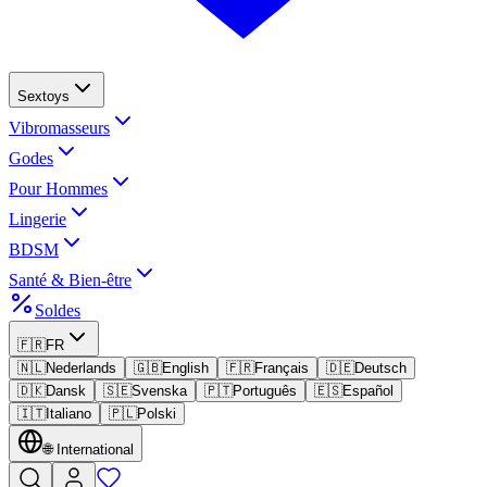
Sextoys
Vibromasseurs
Godes
Pour Hommes
Lingerie
BDSM
Santé & Bien-être
Soldes
🇫🇷
FR
🇳🇱
Nederlands
🇬🇧
English
🇫🇷
Français
🇩🇪
Deutsch
🇩🇰
Dansk
🇸🇪
Svenska
🇵🇹
Português
🇪🇸
Español
🇮🇹
Italiano
🇵🇱
Polski
🌐
International